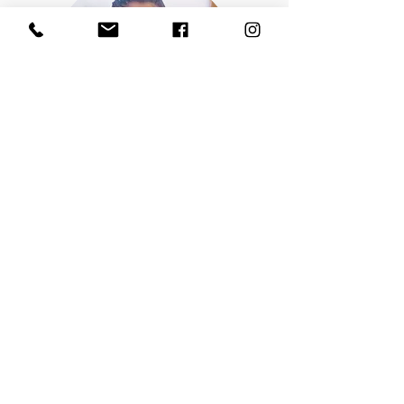
Dana Gordon
Dana Gordon, (MA, BArch) is a Tel-Aviv
based Architecture Curator and
practicing Architect.