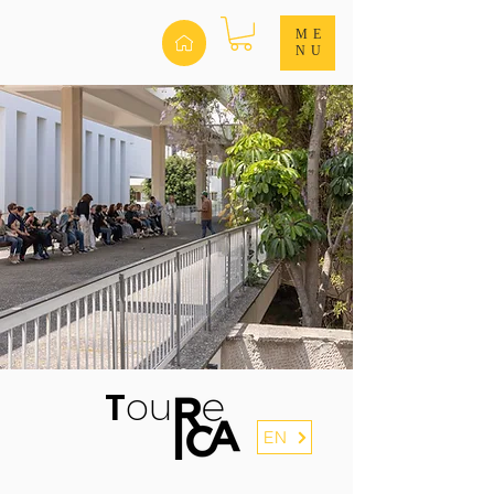
ME
NU
T
ou
EN