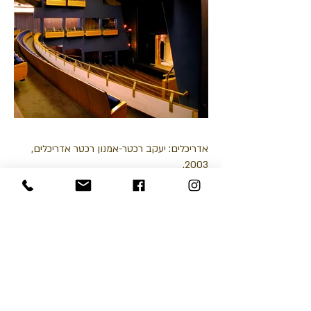
אדריכלים: יעקב רכטר-אמנון רכטר אדריכלים,
2003.
המשכן לאמנויות הבמה כולל את תיאטרון הקאמרי
ואת האופרה הישראלית אשר מעלות מדי שבוע
מופעים מורכבים מצוותי הפקה גדולים בפני קהל
רב. בסיור שבהובלת אדריכל אמנון רכטר, יתאר
רכטר (בנה של השחקנית חנה מרון ז"ל) כיצד
השפיעה תפיסתו את הקשר בין העיר ועולם
התיאטרון על אדריכלות הבניין וידגים כיצד תומכת
האדריכלות בחוויית הקהל מרגע כניסתו לבניין