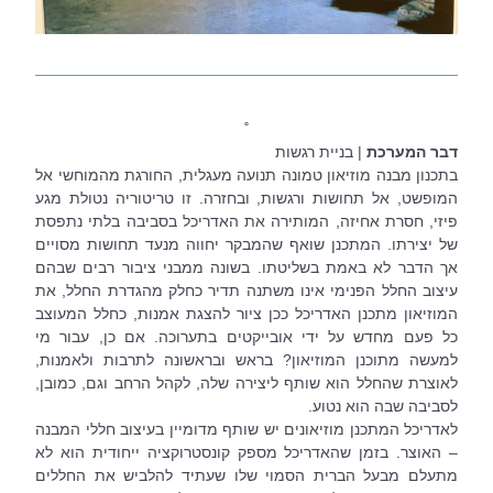
˚
דבר המערכת 
| בניית רגשות
בתכנון מבנה מוזיאון טמונה תנועה מעגלית, החורגת מהמוחשי אל 
המופשט, אל תחושות ורגשות, ובחזרה. זו טריטוריה נטולת מגע 
פיזי, חסרת אחיזה, המותירה את האדריכל בסביבה בלתי נתפסת 
של יצירתו. המתכנן שואף שהמבקר יחווה מנעד תחושות מסויים 
אך הדבר לא באמת בשליטתו. בשונה ממבני ציבור רבים שבהם 
עיצוב החלל הפנימי אינו משתנה תדיר כחלק מהגדרת החלל, את 
המוזיאון מתכנן האדריכל ככן ציור להצגת אמנות, כחלל המעוצב 
כל פעם מחדש על ידי אובייקטים בתערוכה. אם כן, עבור מי 
למעשה מתוכנן המוזיאון? בראש ובראשונה לתרבות ולאמנות, 
לאוצרת שהחלל הוא שותף ליצירה שלה, לקהל הרחב וגם, כמובן, 
לסביבה שבה הוא נטוע.
לאדריכל המתכנן מוזיאונים יש שותף מדומיין בעיצוב חללי המבנה 
– האוצר. בזמן שהאדריכל מספק קונסטרוקציה ייחודית הוא לא 
מתעלם מבעל הברית הסמוי שלו שעתיד להלביש את החללים 