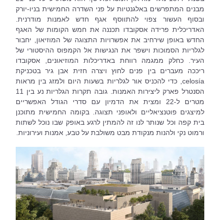
מבנים המתפרשים באלגנטיות על פני השדרה החמישית בניו-יורק 
ובסוף העשור צפוי להתווסף אגף חדש לאמנות מודרנית. 
האדריכלית פרידה אסקובדו תכננה את חמש הקומות של האגף 
החדש באופן שירחיב את אפשרויות התצוגה של המוזיאון, יחבור 
לגלריות הסמוכות וישפר את הנגישות אל הקמפוס ההיסטורי של 
העיר. כחלק ממגמה רווחת באדריכלות המוזיאונים, אסקובדו 
ריככה מעברים בין פנים לחוץ ויצרה חזית אבן גיר בטכניקת 
celosía, כדי להכניס אור לגלריות בשעות היום ולמזג בין מראות 
הסנטרל פארק ליצירות האמנות. גובה תקרות הגלריות נע בין 11 
מטרים ל-22 ומצית את הדמיון עם סדרי הגודל האפשריים 
למיצגים פוטנציאליים ולאופני תצוגה. בקומה החמישית מתוכנן 
בית קפה וכל שנותר לנו זה להמתין לרגע באופק שבו נוכל לשתות 
ורמוט נקי ולהנות מנקודת מבט משולבת על טבע, אמנות ועירוניות.