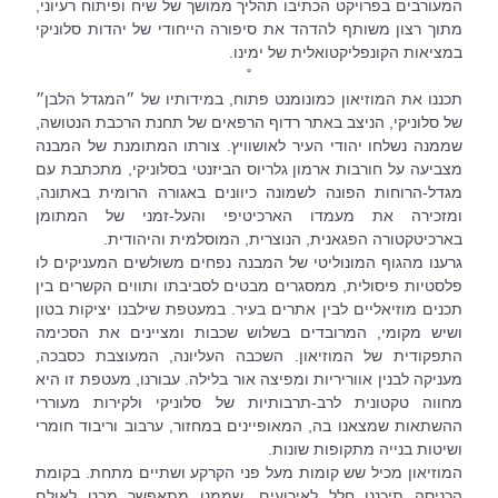
המעורבים בפרויקט הכתיבו תהליך ממושך של שיח ופיתוח רעיוני, 
מתוך רצון משותף להדהד את סיפורה הייחודי של יהדות סלוניקי 
במציאות הקונפליקטואלית של ימינו. 
˚
תכננו את המוזיאון כמונומנט פתוח, במידותיו של ״המגדל הלבן״ 
של סלוניקי, הניצב באתר רדוף הרפאים של תחנת הרכבת הנטושה, 
שממנה נשלחו יהודי העיר לאושוויץ. צורתו המתומנת של המבנה 
מצביעה על חורבות ארמון גלריוס הביזנטי בסלוניקי, מתכתבת עם 
מגדל-הרוחות הפונה לשמונה כיוונים באגורה הרומית באתונה, 
ומזכירה את מעמדו הארכיטיפי והעל-זמני של המתומן 
בארכיטקטורה הפגאנית, הנוצרית, המוסלמית והיהודית.
גרענו מהגוף המונוליטי של המבנה נפחים משולשים המעניקים לו 
פלסטיות פיסולית, ממסגרים מבטים לסביבתו ותווים הקשרים בין 
תכנים מוזיאליים לבין אתרים בעיר. במעטפת שילבנו יציקות בטון 
ושיש מקומי, המרובדים בשלוש שכבות ומציינים את הסכימה 
התפקודית של המוזיאון. השכבה העליונה, המעוצבת כסבכה, 
מעניקה לבנין אווריריות ומפיצה אור בלילה. עבורנו, מעטפת זו היא 
מחווה טקטונית לרב-תרבותיות של סלוניקי ולקירות מעוררי 
ההשתאות שמצאנו בה, המאופיינים במחזור, ערבוב וריבוד חומרי 
ושיטות בנייה מתקופות שונות.
המוזיאון מכיל שש קומות מעל פני הקרקע ושתיים מתחת. בקומת 
הכניסה תיכננו חלל לאירועים, שממנו מתאפשר מבט לאולם 