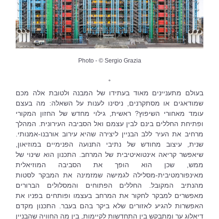
Photo - © Sergio Grazia
˚
בעולם מתעניינים מאוד בעתידו של המבנה ולטובת אלה מכם 
שמודאגים או מסתקרנים, ניסינו לענות על השאלה: מה בעצם 
עומד מאחורי השיפוץ? ראשית, גילוי מחדש של החזון המקורי 
ופתיחת החללים בינם לבין עצמם ואל הסביבה העירונית. המהלך 
מרחיב את העיר ללב הבניין ליצירה שהיא עירוב אורבנו-אמנותי. 
שנית, עיצוב מחודש של נתיבי התנועה הפנימיים במוזיאון, 
שיאפשר קריאה אינטואיטיבית של המרחב. התכנון הוא שינוי של 
ממש, שכן הוא הופך את הסביבה המוזיאלית 
מאינפורמטיבית-מסלילה לגמישה שמזמינה את המבקר לסטות 
מהנתיב המקובל. החללים הפתוחים והמסלולים הברורים 
מאפשרים למבקר לחקור את המרחב בעצמו ופותחים בפניו את 
האפשרות להגיע לאזורים שלא ביקר בהם בעבר. התכנון מקדם 
דיאלוג ער ומתבקש בין התחדשות לקיימות, בין מה החוויה שהבניין 