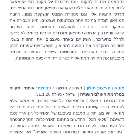
בהתאמה מרבית למקום. ואם מדברים על מקום, הרי אי אפשר 
לנתק את היחידה האדריכלית שנקראת מוזיאון מסביבתו החיצונית, 
מדרכי ההגעה אליו וגם מנקודת המבט הנשקפת ממנו. רחבת 
המוזיאון לוכדת בתוכה יותר ממרצפות ועציצים, היא מעבירה את 
המבקר מחיי היום-יום למובלעת האמנות. יחסי העיצוב 
הדו-כיווניים בין הרחבה למוזיאון מוגדרים הדדית בדומה לאובייקט 
ולחלל בתערוכה; השינויים באחד מעצבים את החוויה בשני. 
הסביבה המקדמת את ההגעה למוזיאון, האפשרויות שפותח תכנון 
המבנה בפני האוצרים והתרחשות שיוצרת התערוכה עצמה 
מעצבים את החוויה המוזיאלית כטריטוריה חד-פעמית ומשתנה.
˚
מוזיאון העיצוב חולון
| תערוכה חדשה • 
גיבורות
: אופנה ותקווה 
במלחמת העולם השנייה 
| ישראל • נעילה 31.1.26
אם במבנים מוזיאליים וביחסי אדריכל-אוצר מדובר, אי אפשר שלא 
להתחיל בשש קשתות הפלדה האיקוניות של המבנה הייחודי של 
מוזיאון העיצוב חולון. המבנה בעיצובו של האדריכל רון ארד נכנס 
לרשימת ״פלאי תבל״ החדשים בתחום האדריכלות והפך להבטחה 
של העיר חולון לקדם תרבות ואמנות. השבוע נפתחה התערוכה 
״גיבורות: אופנה ותקווה במלחמת העולם השנייה״ של האוצרת 