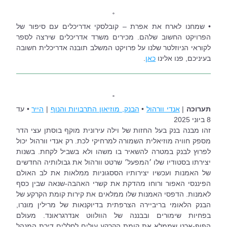
˚
• שמחנו לארח את אפרת – קובלסקי אדריכלים עם סיפור של 
הפרויקט החשוב שלהם. מכירים משרד אדריכלים שירצה לספר 
לקוראי הניוזלטר שלנו על פרויקט המשלב תובנה אדריכלית חשובה 
בעיניכם, פנו אלינו 
כאן
.
˚
תערוכה 
| 
אנדי וורהול
 • 
הבנק, מוזיאון התרבויות והנוף
| 
הייר
 • עד 
8 ביוני 2025
זהו מבנה בנק בעל החזות של וילה עירונית מוקף בוסתן עצי הדר 
מספק חוויה מוזיאלית השמורה למרחיקי לכת. רק אנדי וורהול יכול 
לפרוץ לבנק במטרה להשאיר בו משהו ולא בשביל לקחת. בשנות 
יצירתו בסטודיו שלו ׳המפעל׳ שרטט וורהול את גבולותיה החדשים 
של האמנות ועכשיו יצירותיו הססגוניות ממלאות את לב האולם 
הפיננסי האפור ורוחו מהדקת את קשרי האהבה-שנאה שבין כסף 
לאמנות. הדפסי האמנות שלו ממלאים את קירות קומת הקרקע של 
הבנק הלאומי בריביירה הצרפתית בדיוקנאות של מרילין מונרו, 
בפחיות שימורים ובבננה של הוולווט אנדרגראונד. מעולם 
הפופ-ארט שממלא את קומת הקרקע עולים לחללים דירת המנהל 