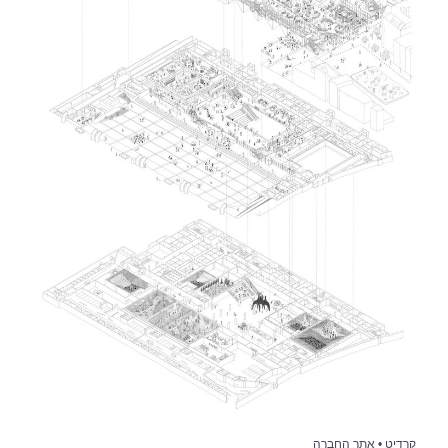
קרדיט • אתר החברה