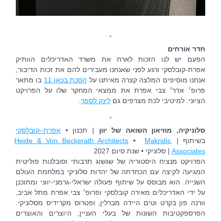
˚
חדר אורחים 
הפעם יש לנו הזכות לארח את משרד האדריכלים הוותיק 
אפרת-קובלסקי ורגע לפני שאנחנו מעבירים להם את זכות הדיבור, 
אנחנו מוסיפים המלצה קצרה מאיתנו על 
הסכת בכאן 11
 בו מתאר 
פרופ׳ אדר׳ צבי אפרת את ממצאי המחקר שלו על הפרויקט 
הציוני. למיטיבי לכת מצרפים גם 
לינק לספר
.
˚
סלוניקיה, מוזיאון השואה של יוון
 | תכנון • 
אפרת–קובלסקי
בשיתוף | 
Makridis 
 •  
Heide & Von Beckerath Architects
Associates
 | סלוניקי • שנת סיום 2027
הפרויקט מנציח היסטוריה של שגשוג תרבותי וסובלנות פוליטית 
המגיעה לקיצה עם הכחדתה של יהדות סלוניקי במלחמת העולם 
השנייה. הוא מבוסס על שיתוף פעולה ישראלי-גרמני-יווני ומתוכנן 
על ידי האדריכלים מאירה קובלסקי ופרופ׳ צבי אפרת מתל אביב, 
וורנה פון בקרט וטים היידה מברלין, ופטרוס מקרידיס מסלוניקי. 
הפרספקטיבות השונות של בעלי העניין, היוצרים והאוצרים 