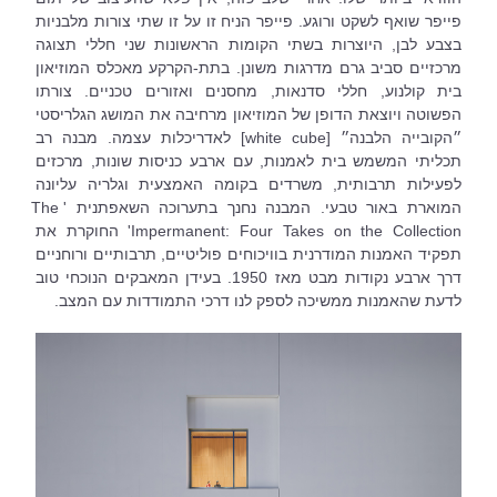
פייפר שואף לשקט ורוגע. פייפר הניח זו על זו שתי צורות מלבניות 
בצבע לבן, היוצרות בשתי הקומות הראשונות שני חללי תצוגה 
מרכזיים סביב גרם מדרגות משונן. בתת-הקרקע מאכלס המוזיאון 
בית קולנוע, חללי סדנאות, מחסנים ואזורים טכניים. צורתו 
הפשוטה ויוצאת הדופן של המוזיאון מרחיבה את המושג הגלריסטי 
״הקובייה הלבנה״ [white cube] לאדריכלות עצמה. מבנה רב 
תכליתי המשמש בית לאמנות, עם ארבע כניסות שונות, מרכזים 
לפעילות תרבותית, משרדים בקומה האמצעית וגלריה עליונה 
המוארת באור טבעי. המבנה נחנך בתערוכה השאפתנית 'The 
Impermanent: Four Takes on the Collection' החוקרת את 
תפקיד האמנות המודרנית בוויכוחים פוליטיים, תרבותיים ורוחניים 
דרך ארבע נקודות מבט מאז 1950. בעידן המאבקים הנוכחי טוב 
לדעת שהאמנות ממשיכה לספק לנו דרכי התמודדות עם המצב.