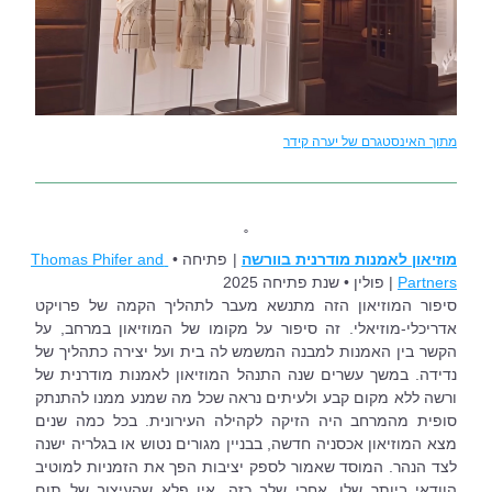
מתוך האינסטגרם של יערה קידר
˚
מוזיאון לאמנות מודרנית בוורשה
| פתיחה • 
Thomas Phifer and 
Partners
| פולין • שנת פתיחה 2025
סיפור המוזיאון הזה מתנשא מעבר לתהליך הקמה של פרויקט 
אדריכלי-מוזיאלי. זה סיפור על מקומו של המוזיאון במרחב, על 
הקשר בין האמנות למבנה המשמש לה בית ועל יצירה כתהליך של 
נדידה. במשך עשרים שנה התנהל המוזיאון לאמנות מודרנית של 
ורשה ללא מקום קבע ולעיתים נראה שכל מה שמנע ממנו להתנתק 
סופית מהמרחב היה הזיקה לקהילה העירונית. בכל כמה שנים 
מצא המוזיאון אכסניה חדשה, בבניין מגורים נטוש או בגלריה ישנה 
לצד הנהר. המוסד שאמור לספק יציבות הפך את הזמניות למוטיב 
הוודאי ביותר שלו. אחרי שלב כזה, אין פלא שהעיצוב של תום 