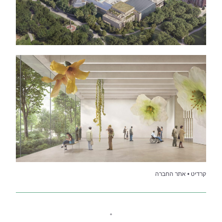
קרדיט • אתר החברה
˚