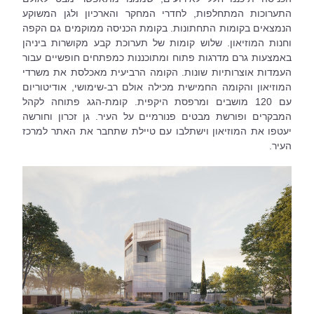
התערוכות המתחלפות, לחדרי המחקר והארכיון ולגן המשוקע 
הנמצאים בקומות התחתונות. בקומת הכניסה ממוקמים גם הקפה 
וחנות המוזיאון. שלוש קומות של תערוכת קבע מקושרות ביניהן 
באמצעות גרם מדרגות פתוח ומתוכננות כמפתחים חופשיים עבור 
העמדות אוצרותיות שונות. הקומה הרביעית מאכלסת את משרדי 
המוזיאון והקומה החמישית מכילה אולם רב-שימושי, אודיטוריום 
עם 120 מושבים ומרפסת היקפית. קומת-הגג פתוחה לקהל 
המבקרים ופורשת מבטים פנורמיים על העיר. גן זכרון וחורשה 
יעטפו את המוזיאון וישתלבו עם טיילת שתחבר את האתר למרכז 
העיר.