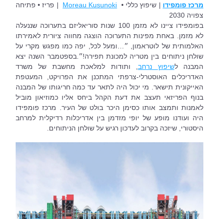
מרכז פומפידו
| שיפוץ כללי •  
Moreau Kusunoki
| פריז • פתיחה 
צפויה 2030
בפומפידו ציינו לא מזמן 100 שנות סוריאליזם בתערוכה שננעלה 
לא מזמן. באחת מפינות התערוכה הוצגה מחווה ציורית לאמירתו 
האלמותית של לוטראמון, ״…ומעל לכל, יפה כמו מפגש מקרי על 
שולחן ניתוחים בין מטריה למכונת תפירה!״.בספטמבר השנה יצא 
המבנה ל
שיפוץ נרחב
, ותודות למלאכת מחשבת של משרד 
האדריכלים האוסטרלי-צרפתי המתכנן את הפרויקט, המעטפת 
האייקונית תישאר. מי יכול היה לתאר עד כמה חריגותו של המבנה 
בנוף הפריזאי תעצב את דעת הקהל ביחס אליו כמוזיאון מוביל 
לאמנות ותמצב אותו כסימן היכר בולט של העיר. מרכז פומפידו 
היה ועודנו מופע של יופי מזדמן בין אדריכלות רדיקלית למרחב 
היסטורי, שיזכה בקרוב לעדכון רגיש על שולחן הניתוחים.