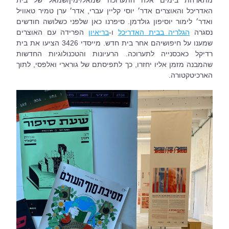
מתארחת בימים אלה התערוכה שמאל/ימין/שמאל של בית 
האדריכל והאוצרים אדר׳ יוסי קליין עברי, אדר׳ ערן טמיר טאוויל 
ואדר׳ לימור יוסיפון גולדמן. סיפרנו כאן שלפני כשלושה חודשים 
נסגרה 
הגלריה בבית האדריכל
 ו-
בריאיון
 הפרידה עם האוצרים 
שמענו על חיפושיהם אחר בית חדש. מייסדי 3426 הציעו את בית 
רדיקל כאכסנייה לתערוכה. הרעיונות והטכנולוגיות החדשות 
שהמבנה מזמן אליו יחזרו, כך לתפיסתם של גורארי ואלפסי, לתוך 
הארכיטקטורה.