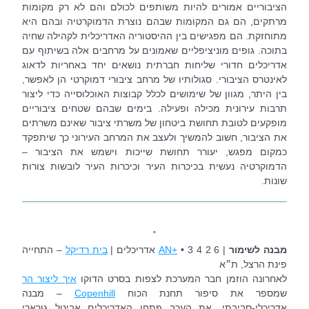
הציבוריים אמורים להיות משותפים לכולם והם לא רק מקומות 
מרתקים, הם גם המקומות שבהם נוצרת הדמוקרטיה ובהם היא 
מתוחזקת. הם מפגישים בין ההיסטוריה האדריכלית לקהילה שחיה 
בתוכה. גופים מוניציפליים שאמונים על מרחבים אלה בשיתוף עם 
אדריכלים חדורי שליחות חברתית נושאים יחד באחריות לדאוג 
לאינטרס הציבורי. סגולותיו של מרחב ציבורי דמוקרטי הן לאפשר, 
בין היתר, מגוון של שימושים לכלל קבוצות האוכלוסייה כדי ליצור 
תרבות עירונית מכילה ופעילה. בימים שבהם שטחים ציבוריים 
מופקעים לטובת תחושת ביטחון של משרתי ציבור שאינם משרתים 
את הציבור, חשוב להמשיך ולעצב את המרחב העירוני כך שיתפקד 
כמקום מפגש, יעורר תחושת שייכות וישמש את הציבור – 
הדמוקרטיה נעשית בכיכרות העיר וכיכרות העיר לובשות צורות 
שונות.
˚
מבנה לשימור 
| 6 2 4 3 • 
+AN
 אדריכלים | 
בית רדיקל
 – התחייה 
פינת הרצל, ת״א
לאחרונה הוזמן חבר המערכת לצפות בסרט הדוקו 
איך ליצור הר
שמספר את סיפור תחנת הכוח 
Copenhill
 – מבנה 
אדריכלי-סביבתי. את הערב פתחו האדריכלים אביטל גורארי 