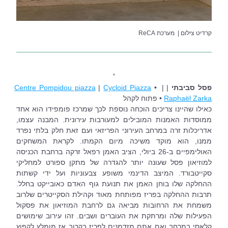
קרדיט צילום |  מערכת ReCA
˚
פסל סביבתי 
| | 
 • 
Cycloid Piazza
 | 
Centre Pompidou piazza
Raphaël Zarka
 • פתוח לקהל
כאילו שהיינו צריכים הוכחה נוספת לכך שמרכז פומפידו הוא אחד 
ממוסדות האמנות המובילים למעורבות עירונית. המבנה עצמו, 
אדריכלות זרה במרחב העירוני הפריזאי ועם זאת חלק בלתי נפרד 
ממנו, הוא מוקד משיכה מיום הקמתו. לקראת המשחקים 
האולימפיים ב-26 ביולי, הציב האמן רפאל זרקה ברחבת הכניסה 
למוזיאון פסל שעונה יותר להגדרה של מתקן ספורט למחליקי 
סקייטבורד. המיצב הדינמי משופע צבעוניות ועל ידי קשתות 
ההחלקה שלו בוחן האמן את תנועת גוף האדם כאובייקט בחלל. 
תרבות ההחלקה בפריז מפותחת מאוד וקהילת הסקייטרים שלרוב 
משמחת את הרחובות מביאה גם לרחבת המוזיאון את פסקול 
הפעילות שלה ומרתקת את העוברים ושבים. זהו עירוב שימושים 
קלאסי במרחב ואם אתם מזדמנים לפריז בקרוב אז מומלץ לקפוץ 