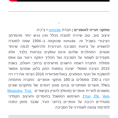
˚
מתקני חנייה לאופניים
 | חברת 
mmcite
 • צ׳כיה 
עיצוב טוב, טוב שיהיה לטובת הכלל ואין נגיש יותר מהמרחב 
הציבורי בשביל זה. mmcite שהוקמה ב–1994 שמה למטרה 
להשפיע על נראות הסביבה העירונית ולהיחשף לכמה שיותר 
אנשים. המהלכים שלהם אינם עוסקים בנראות בלבד, אלא 
מקפידים לשמור על הסביבה ועל תהליך הפקה וייצור עם אפס 
פסולת. החברה רשמה הישגים מרשימים ברחבי העולם, בשנת 
2015 הציבה ספסלי ישיבה בפסגת המון בלאן שמהם אפשר 
להשקיף אל הנוף המפעים, באולימפיאדת 2016 הציפו את ריו דה 
ז'נרו ב-230 ספסלים וב-180 מתקני אופניים. החברה מתמחה 
בשלל מוצרים אסתטיים ובהם מגוון דגמים של מתקנים שונים 
ומשונים לחניית אופניים (מומלץ להציץ בקישורים 
, 
Trot
, 
Meandre
Velo
, 
Elk
, 
ועוד
). השימוש המושכל בחומרים והעיצוב הקפדני 
מעודדים רכיבה על אופניים ברחבי העיר, שכבר מזמן הפכה 
לתרומה צנועה לשמירה על הסביבה.