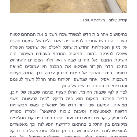
קרדיט צילום |  מערכת ReCA
בחיפושים אחר בית חדש למשרד שכרו השניים את המתחם לטווח 
הארוך. הם חשו אחריות להיסטוריה האדריכלית של המקום וחשבו 
על מגוון הפעילויות החדשות שיוכל לאכלס ועל שיתופי הפעולה 
שיוכלו להירקם בתוכו. המוטיב המרכזי בעבודת השימור היה 
חשיפת המבנה אל החיים שבחוץ ואל אלה הצפויים להתרחש 
בתוכו. חדרי הקירור שמילאו את המבנה היו עמוסים לעייפה 
בחומרי בידוד והדרך אל קירות הבטון עברה דרך הסרה וקילוף 
השכבות. אפילו אחרי שנחשפו הקירות נותר החלל חשוך לטעמם 
והם פרצו בו פתחים רבוּעים אל החוץ. 
לצד קילוף שכבות החומר, החלו לצקת פנימה שכבות של תוכן. 
הדייר המרכזי במקום הוא בית רדיקל ״בית לרעיונות משני 
מציאות. המקום שבו דור חדש של ישראלים פוגש אפשרויות 
חדשות לאופטימיות וסיבות טובות להישאר״ ולצידו סטודיו 
לרובוטיקה, קבוצת מסעדנים ועוד. השותפים בפרויקט מחליפים 
מיקומים בין החללים בהתאם לדרישת הפעילות וכך מאפשרים 
לסוגי פעילות רבים להתרחש בו-בזמן. בחלל המרכזי של בית רדיקל 