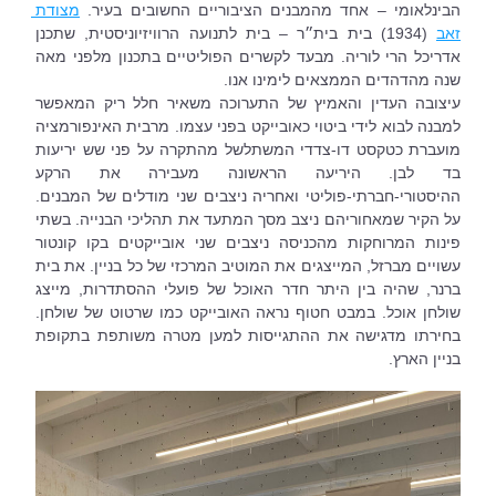
הבינלאומי – אחד מהמבנים הציבוריים החשובים בעיר. 
מצודת 
זאב
 (1934) בית בית״ר – בית לתנועה הרוויזיוניסטית, שתכנן 
אדריכל הרי לוריה. מבעד לקשרים הפוליטיים בתכנון מלפני מאה 
שנה מהדהדים הממצאים לימינו אנו.
עיצובה העדין והאמיץ של התערוכה משאיר חלל ריק המאפשר 
למבנה לבוא לידי ביטוי כאובייקט בפני עצמו. מרבית האינפורמציה 
מועברת כטקסט דו-צדדי המשתלשל מהתקרה על פני שש יריעות 
בד לבן. היריעה הראשונה מעבירה את הרקע 
ההיסטורי-חברתי-פוליטי ואחריה ניצבים שני מודלים של המבנים. 
על הקיר שמאחוריהם ניצב מסך המתעד את תהליכי הבנייה. בשתי 
פינות המרוחקות מהכניסה ניצבים שני אובייקטים בקו קונטור 
עשויים מברזל, המייצגים את המוטיב המרכזי של כל בניין. את בית 
ברנר, שהיה בין היתר חדר האוכל של פועלי ההסתדרות, מייצג 
שולחן אוכל. במבט חטוף נראה האובייקט כמו שרטוט של שולחן. 
בחירתו מדגישה את ההתגייסות למען מטרה משותפת בתקופת 
בניין הארץ.