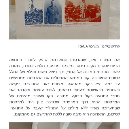
קרדיט צילום |  מערכת ReCA
את מצודת זאב, שבגרסתו המוקדמת סיפק לחברי התנועה 
הריוויניוסטית מקום כינוס, מייצגת מרפסת תלויה בגובה, צמודה 
לאחד מפתחי המבנה אל החוץ, תוך ניצול פשוט ונפלא של החלל 
לטובת התערוכה. קווי המתאר המפסלים את המרפסת ממחישים 
עד כמה היא ריקה מהנהגה. מצודת זאב המבוצרת ביקשה 
בשנותיה הראשונות לעסוק בנראות, לשדר עוצמה ולהדהד את 
מסרי התנועה כקול הבוקע מתוכה. הקו שעובר מהימים של 
המרפסת ההיא דרך המרפסת שבכיכר ציון ועד למרפסת 
שבתערוכה מעיד ללא מילים על התהליך שעבר על התנועה. 
לסיכום, התערוכה היא סיבה טובה ללכת להתרשם גם מהמקום.