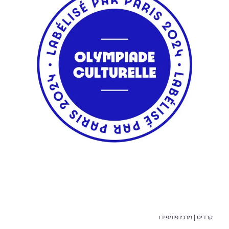
קרדיט | מרכז פומפידו