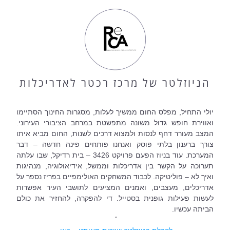
הניוזלטר של מרכז רכטר לאדריכלות
יולי התחיל, מפלס החום ממשיך לעלות, מסגרות החינוך הסתיימו 
ואווירת חופש גדול משונה מתפשטת במרחב הציבורי העירוני. 
המצב מעורר דחף לנסות ולמצוא דרכים לשנות, החום מביא איתו 
צורך ברענון בלתי פוסק ואנחנו פותחים פינה חדשה – דבר 
המערכת. עוד בניוז הפעם פרויקט 3426 – בית רדיקל, שבו עלתה 
תערוכה על הקשר בין אדריכלות וממשל, אידיאולוגיה, מנהיגות 
ואיך לא – פוליטיקה. לכבוד המשחקים האולימפיים בפריז נספר על 
אדריכלים, מעצבים, ואמנים המציעים לתושבי העיר אפשרות 
לעשות פעילות גופנית בסטייל. די להפקרה, להחזיר את כולם 
הביתה עכשיו.
˚