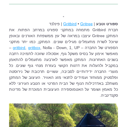
˚
ספורט וטבע
 | 
Gritree
 • 
Gritbird
 | פינלנד
חברת Gritbird מתמחה במתקני ספורט במרחב הפתוח. את 
המתקן Gritree עיצבו במראה של עץ ממשפחת האורנים ובאופן 
שיוכל לשרת מתעמלים מגילים שונים. המתקן, כמו יתר מתקני 
הספורט של החברה – 
gritbox
, 
gritbird
, Nolla - Down, 1, UP – 
מאפשר אימון על בסיס משקל גוף, אסכולה שזוכה לתמיכה רחבה 
בשנים האחרונות. המתקן מאפשר לארבעה מתעמלים להתאמן 
במקביל ולהעלות את דרגות הקושי בעזרת מנחי גוף שונים. כל 
מוצרי החברה ידידותיים לסביבה, עשויים תרכובת של נירוסטה 
ופלסטיק ממוחזר ועמידים לתנאי מזג האוויר. העיצוב של המתקן 
משתלב באדרכילות הנוף של הבית הפרטי או הטבע העירוני ללא 
כל מאמץ ושומר על האטמוספירה העיצובית המוכרת של מדינות 
סקנדינביה. 