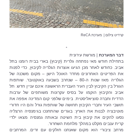
קרדיט צילום |  מערכת ReCA
˚
דבר המערכת 
| מורשת עירונית 
בתחילת חודש מאי נפתחה גלרית (קיבוץ) בארי בבית רומנו בתל 
אביב. כחודש לאחר מכן הגיעו אוצרות הגלריה לקיבוץ, כדי לפנות 
את הפריטים האחרונים מחדר האוכל הישן – מקום משכנה של 
הגלריה מאז שנות ה-80 – שנחרב בשבעה באוקטובר. שותפות 
הגורל בין הקיבוץ לבין העיר העברית הראשונה אינם עניין חדש. תל 
אביב והקיבוץ הוקמו על בסיס עקרונות משותפים של ערבות 
הדדית וחברה סוציאליסטית. בימים שלפני קום המדינה אפפה את 
תושבי העיר וחברי הקיבוץ תחושה של שותפות גורל והם היו חדורי 
מוטיבציה לבנות את הארץ: בוגרים שהתחנכו בגימנסיה הרצליה 
נסעו להקים את קיבוץ בית השיטה ובאותה גמנסיה מצאו ילדי 
קרית ענבים מקלט במהלך מלחמת השחרור.
מרחב ציבורי הוא מקום שאנחנו חולקים עם זרים. המרחבים 