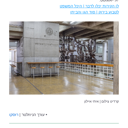
יולי-אוגוסט.
לוּ הקירות יכלו לדבר | היכל המשפט
לטבוע בירוק | סוד הגן והביתן
קרדיט צילום | איתי איילון
•
עורך הניוזלטר | 
רוּסקו