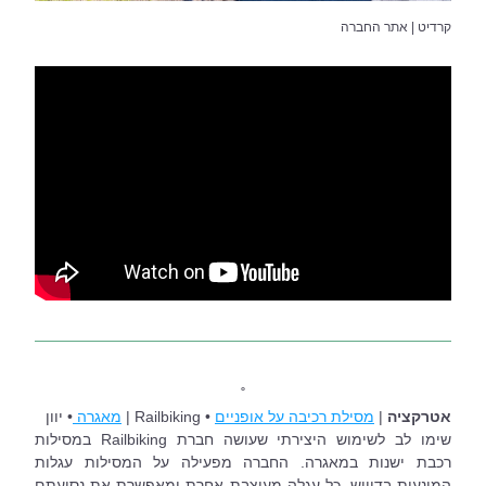
קרדיט | אתר החברה
˚
אטרקציה
 | 
מסילת רכיבה על אופניים
 • Railbiking | 
מאגרה 
• יוון
שימו לב לשימוש היצירתי שעושה חברת Railbiking במסילות 
רכבת ישנות במאגרה. החברה מפעילה על המסילות עגלות 
המונעות בדיווש. כל עגלה מעוצבת אחרת ומאפשרת את נסיעתם 